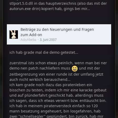
stlport.5.0.dll in das hauptverzeichnis (also das mit der
autorun.exe drin) kopiert hab, gings bei mir...
Beiträge zu den Neuerungen und Fragen
zum Add-on
AdisAbeba
3. Juni 2007
ich hab grade mal die demo getestet...
zuerstmal ists schon etwas peinlich, wenn man bei ner
demo nen patch nachliefern muss
und mit der
zeitbegrenzung von einer runde ist der umfang jetzt
auch nicht wirklich berauschend...
ich kam grade noch dazu das piratenleben ein
bisschen zu testen, indem ich mir eine karacke gebaut
und auf plünderfahrt geschickt hab. allerdings muss
ich sagen, dass ich etwas verwirrt bzw. enttäuscht bin.
ich hab in meinem piratenversteck einfach so 120
mann besatzung angeheuert, bin losgefahren, hab
zwei "schnellsegler" geplündert, bin zurück, hab mir