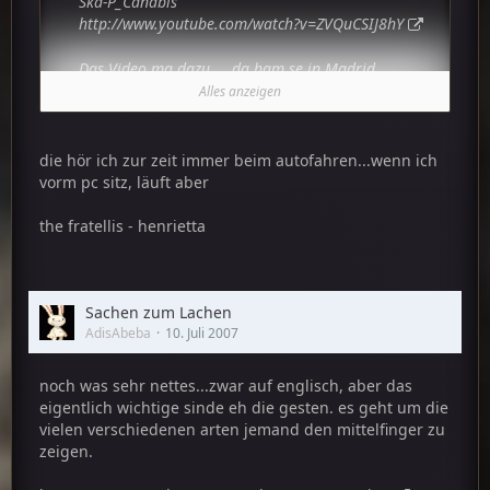
Ska-P_Canabis
http://www.youtube.com/watch?v=ZVQuCSIJ8hY
Das Video ma dazu ... da ham se in Madrid
gespielt aber seht selbst.. ich wär gern da
Alles anzeigen
gewesen!
Desweiteren...
die hör ich zur zeit immer beim autofahren...wenn ich
Ska-P_A la mierda
vorm pc sitz, läuft aber
Heißt soviel wie.. "haut ab!" und richtet sich gegen
spanische Reaktionäre die in unserer
the fratellis - henrietta
fortgeschrittenen Zeit noch an die Ideale Franco's
und Mussulini's glauben!
http://www.youtube.com/watch?v=qFgABcddXR4
Sachen zum Lachen
AdisAbeba
10. Juli 2007
Video unbedingt anschaun!
noch was sehr nettes...zwar auf englisch, aber das
eigentlich wichtige sinde eh die gesten. es geht um die
vielen verschiedenen arten jemand den mittelfinger zu
zeigen.