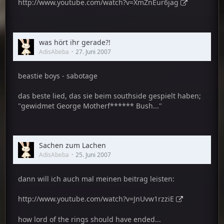
http://www.youtube.com/watch?v=XmZnEur6jag
was hört ihr gerade?!
AdisAbeba
27. Juni 2007
beastie boys - sabotage
das beste lied, das sie beim southside gespielt haben;
"gewidmet George Motherf****** Bush..."
Sachen zum Lachen
AdisAbeba
25. Juni 2007
dann will ich auch mal meinen beitrag leisten:
http://www.youtube.com/watch?v=JnUvw1rzziE
how lord of the rings should have ended...