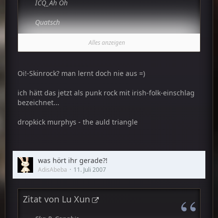
ICQ_Ah Oh
Quatsch
Dropkick Murphys_Memories in Remain
Alles anzeigen
Schöner Oi!-Skinrock : D
Oi!-Skinrock? man lernt doch nie aus =)
ich hätt das jetzt als punk rock mit irish-folk-einschlag
bezeichnet...
dropkick murphys - the auld triangle
was hört ihr gerade?!
AdisAbeba
11. Juli 2007
Zitat von Lu Xun