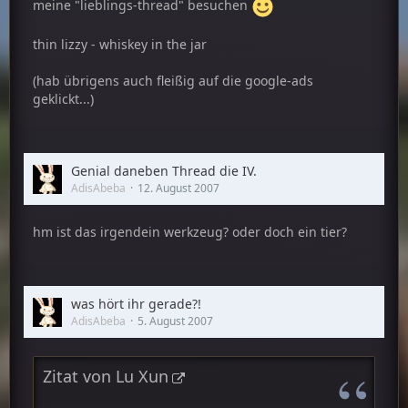
meine "lieblings-thread" besuchen
thin lizzy - whiskey in the jar
(hab übrigens auch fleißig auf die google-ads
geklickt...)
Genial daneben Thread die IV.
AdisAbeba
12. August 2007
hm ist das irgendein werkzeug? oder doch ein tier?
was hört ihr gerade?!
AdisAbeba
5. August 2007
Zitat von Lu Xun