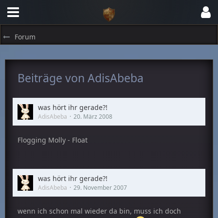
Forum
Beiträge von AdisAbeba
was hört ihr gerade?!
AdisAbeba
20. März 2008
Flogging Molly - Float
was hört ihr gerade?!
AdisAbeba
29. November 2007
wenn ich schon mal wieder da bin, muss ich doch