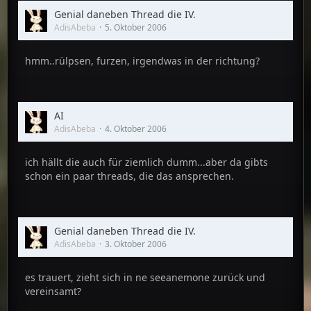
Genial daneben Thread die IV.
AdisAbeba
5. Oktober 2006
hmm..rülpsen, furzen, irgendwas in der richtung?
AI
AdisAbeba
4. Oktober 2006
ich hällt die auch für ziemlich dumm...aber da gibts
schon ein paar threads, die das ansprechen.
Genial daneben Thread die IV.
AdisAbeba
3. Oktober 2006
es trauert, zieht sich in ne seeanemone zurück und
vereinsamt?