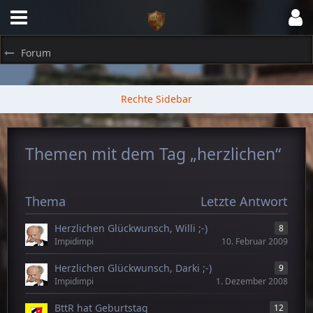
Forum
Themen mit dem Tag „herzlichen“
Thema
Letzte Antwort
Herzlichen Glückwunsch, Willi ;-)
8
Impidimpi
10. Februar 2009
Herzlichen Glückwunsch, Darki ;-)
9
Impidimpi
1. Dezember 2008
BttR hat Geburtstag
12