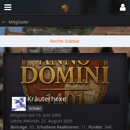
Mitglieder
Kräuterhexe
Schüler
Mitglied seit 15. Juni 2005
Letzte Aktivität:
21. August 2025
Beiträge
63
Erhaltene Reaktionen
11
Punkte
346