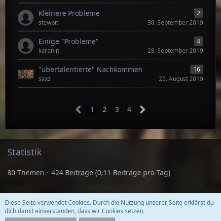
Kleinere Probleme
2
stewpit
30. September 2019
Einige "Probleme"
4
karenin
28. September 2019
"übertalentierte" Nachkommen
16
saxz
25. August 2019
1
2
3
4
Statistik
80 Themen
424 Beiträge (0,11 Beiträge pro Tag)
Diese Seite verwendet Cookies. Durch die Nutzung unserer Seite erklärst du
Datenschutzerklärung
Kontakt
Impressum
dich damit einverstanden, dass wir Cookies setzen.