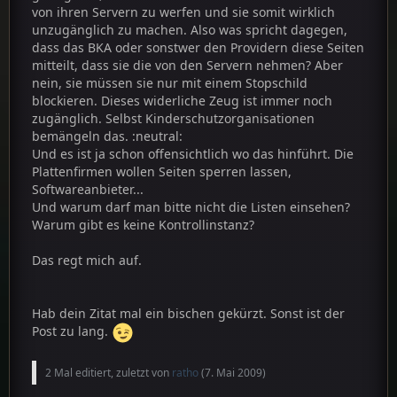
vollkommen in Ordnung ist, da das gegen ein
von ihren Servern zu werfen und sie somit wirklich
Gesetz verstößt, welches ich moralisch nur
unzugänglich zu machen. Also was spricht dagegen,
befürworten kann (also Verbot von
dass das BKA oder sonstwer den Providern diese Seiten
Kinderpornographie), als die einfache Tatsache,
mitteilt, dass sie die von den Servern nehmen? Aber
dass es in Deutschland verboten ist zu morden.
nein, sie müssen sie nur mit einem Stopschild
Ich habe extra diesen Krassen Vergleich gewählt,
blockieren. Dieses widerliche Zeug ist immer noch
du kannst das auf beliebige andere Straftaten
zugänglich. Selbst Kinderschutzorganisationen
ausweiten. Vor Mord, der illegal ist, soll also
bemängeln das. :neutral:
geschützt werden, vor Kinderpornographie aber
Und es ist ja schon offensichtlich wo das hinführt. Die
nicht? Beides sind auf ihre Weise "Zensuren" oder
Plattenfirmen wollen Seiten sperren lassen,
sagen wir mal "Einschränkungen der Freiheit". Die
Softwareanbieter...
eigene Freiheit hört an der Stelle auf, an der die
Und warum darf man bitte nicht die Listen einsehen?
Freiheit des anderen verletzt wird, wobei du bei
Warum gibt es keine Kontrollinstanz?
letzterem auch Freiheit durch "Würde" ersetzen
kannst. Nun ist es die Frage: was greift unsere
Das regt mich auf.
Würde bzw. die Würde einzelner Personen mehr
an? Das Sperren einer (oder mehrerer)
Internetseiten, d.h. Zensur von sowieso illegalen
Hab dein Zitat mal ein bischen gekürzt. Sonst ist der
Inhalten, oder das "Recht" des Menschen auf
Post zu lang.
100%ige Freiheit von Zensur? Also mir persönlich
fällt da nur ganz klar eine einzige Antwort ein.
2 Mal editiert, zuletzt von
ratho
(
7. Mai 2009
)
Welche, sollte dem aufmerksamen Leser klar sein
(sowie mein damit verbundener Standpunkt).