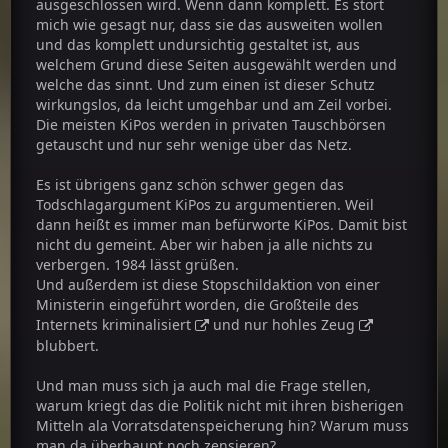
ausgeschlossen wird. Wenn dann komplett. Es stört
MfG Andi.
mich wie gesagt nur, dass sie das ausweiten wollen
und das komplett undursichtig gestaltet ist, aus
welchem Grund diese Seiten ausgewählt werden und
welche das sinnt. Und zum einen ist dieser Schutz
wirkungslos, da leicht umgehbar und am Zeil vorbei.
Die meisten KiPos werden in privaten Tauschbörsen
getauscht und nur sehr wenige über das Netz.
Es ist übrigens ganz schön schwer gegen das
Todschlagargument KiPos zu argumentieren. Weil
dann heißt es immer man befürworte KiPos. Damit bist
nicht du gemeint. Aber wir haben ja alle nichts zu
verbergen. 1984 lässt grüßen.
Und außerdem ist diese Stopschildaktion von einer
Ministerin eingeführt worden, die Großteile des
Internets
kriminalisiert
und nur
hohles Zeug
blubbert.
Und man muss sich ja auch mal die Frage stellen,
warum kriegt das die Politik nicht mit ihren bisherigen
Mitteln ala Vorratsdatenspeicherung hin? Warum muss
man da überhaupt noch zensieren?