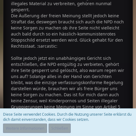
illegales Material zu verbreiten, gehören nunmal
gesperrt.
Die Äußerung der freien Meinung stellt jedoch keine
Straftat dar, deswegen braucht sich auch die NPD noch
keine Sorgen zu machen ob ihre Seite nicht vielleicht
auch bald durch so ein hässlich-kommunistenrotes
Stoppschild ersetzt werden wird. Glück gehabt für den
Rechtsstaat. :sarcastic:
Sollte jedoch jetzt ein unabhängiges Gericht sich
entschließen, die NPD entgültig zu verbieten, gehört
ihre Seite gesperrt und gelöscht, also warum regen wir
uns auf? Solange alles in der Hand von Gerichten
bleibt, was die einzige verfassungskonforme Regelung
darstellen würde, brauchen wir als freie Bürger uns
keine Sorgen zu machen. Das ist für mich dann auch
keine Zensur, weil Kinderpornos und Seiten illegaler
Gruppierungen keine Meinung im Sinne von Artikel 5
GG darstellen (und wohl auch nicht unter die Freiheit
Diese Seite verwendet Cookies. Durch die Nutzung unserer Seite erklärst du
der Kunst fallen dürften).
dich damit einverstanden, dass wir Cookies setzen.
Weitere Informationen
Schließen
Klar ist es besser, die Seiten, auf denen man