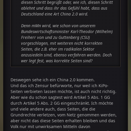
diesen Schritt begrüßt oder, wie ich, diesen Schritt
verstehe ich halt nicht, wenn man sagt, dass man
ablehnt und dass ihr das Gefühl habt, dass aus
sich eingeschränkt fühlt in seiner Freiheit. D.h.
Deutschland eine Art China 2.0 wird.
deine Argumentation vom Anfang widerspricht im
Grunde genommen dem, was du in deinem letzten
Denn mMn wird, wie schon von unserem
Post geschrieben hast.
Bundeswirtschaftsminister Karl-Theodor (Wilhelm)
Freiherr von und zu Guttenberg (CSU)
also ums nochmal zu konkretisieren: im ersten
vorgeschlagen, mit weiteren nicht korrekten
Post dieses Threads bemängelst du, dass zensiert
Seiten, die z.B. eher im radikalen Sektor
wird und damit Freiheiten beschnitten werden
anzusiedeln sind, ebenso verfahren werden. Doch
(und Deutschland wie eine Art 2. China wird). Im
wer legt fest, was korrekte Seiten sind?
letzten Post sagst du aber, dass du die
Internetseiten sperren lassen willst durch das BKA.
Deswegen sehe ich ein China 2.0 kommen.
Und das ich Zensur befürworte, nur weil ich KiPo-
natürlich habe ich keine Sekunde geglaubt, dass
Seiten verbieten lassen möchte, ist auch nicht richtig.
du was mit KiPos zutun hast, so meinte ich meinen
Aber wie du schon sagtest wird Artikel 5 Abs. 1 GG
letzten Post natürlich nicht^^
durch Artikel 5 Abs. 2 GG eingeschränkt. Ich möchte
und viele andere auch, dass Seiten, die die
ich weise nochmal darauf hin, dass es bei dem
Grundrechte verletzen, vom Netz genommen werden,
Gesetz konkret um Kinderpornographie geht und
aber nicht das diese Seiten erhalten bleiben und das
um keine "legalen" Internetseiten. Und wie gesagt,
Volk nur mit unwirksamen Mitteln davon
die illegalen Seiten kann man so oder so sperren.