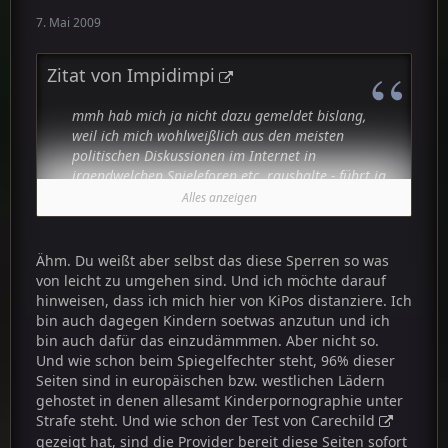
7. Mai 2009
Zitat von Impidimpi
mmh hab mich ja nicht dazu gemeldet bislang,
weil ich mich wohlweißlich aus den meisten
politischen Diskussionen im Internet in
irgendwelchen Spieleforen etc. raushalte - führt ja
auch meist zu nichts (muss man einfach mal so
Alles anzeigen
sagen)
Deshalb will ich auch NUN nicht eine große
Ähm. Du weißt aber selbst das diese Sperren so was
Diskussion vom Damm brechen... aber eine Sache
von leicht zu umgehen sind. Und ich möchte darauf
gebe ich schon zu bedenken: Es geht ja dadrum,
hinweisen, dass ich mich hier von KiPos distanziere. Ich
Internetseiten so weit es geht zu
bin auch dagegen Kindern soetwas anzutun und ich
sperren/boykottieren/den Zugang erschweren zum
bin auch dafür das einzudämmmen. Aber nicht so.
allgemeinen Schutz vor dem (wo wir uns wohl alle
Und wie schon beim Spiegelfechter steht, 96% dieser
einig sind) furchbaren Verbrechen der
Seiten sind in europäischen bzw. westlichen Lädern
Kinderpornographie. So. Nun das, was ich zu
gehostet in denen allesamt Kinderpornographie unter
bedenken gebe: was genau ist daran anders, wenn
Strafe steht. Und wie schon der Test von
Carechild
ich diese Seiten sperre, was meiner Meinung nach
gezeigt hat, sind die Provider bereit diese Seiten sofort