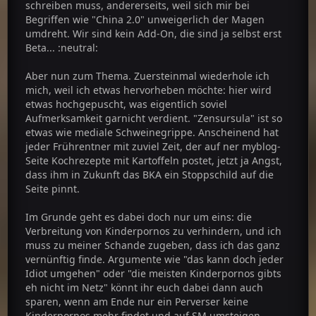
schreiben muss, andererseits, weil sich mir bei
Begriffen wie "China 2.0" unweigerlich der Magen
umdreht. Wir sind kein Add-On, die sind ja selbst erst
Beta... :neutral:
Aber nun zum Thema. Zuersteinmal wiederhole ich
mich, weil ich etwas hervorheben möchte: hier wird
etwas hochgepuscht, was eigentlich soviel
Aufmerksamkeit garnicht verdient. "Zensursula" ist so
etwas wie mediale Schweinegrippe. Anscheinend hat
jeder Frührentner mit zuviel Zeit, der auf ner myblog-
Seite Kochrezepte mit Kartoffeln postet, jetzt ja Angst,
dass ihm in Zukunft das BKA ein Stoppschild auf die
Seite pinnt.
Im Grunde geht es dabei doch nur um eins: die
Verbreitung von Kinderpornos zu verhindern, und ich
muss zu meiner Schande zugeben, dass ich das ganz
vernünftig finde. Argumente wie "das kann doch jeder
Idiot umgehen" oder "die meisten Kinderpornos gibts
eh nicht im Netz" könnt ihr euch dabei dann auch
sparen, wenn am Ende nur ein Perverser keine
Kinderpornos mehr findet und auf SM umsteigen