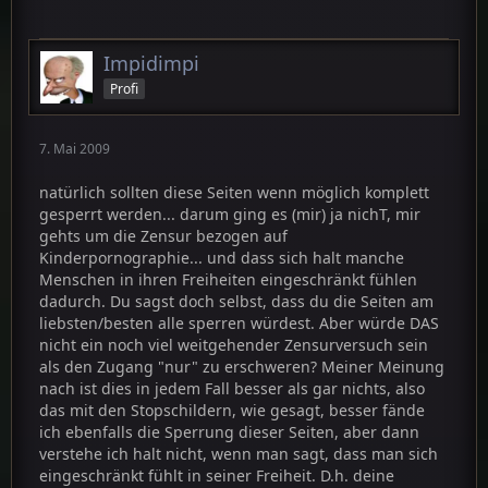
(...)
Impidimpi
und zum BVG, welches wie du sagst das Ding
Profi
vermutlich stoppen wird:
Außerdem wird Artikel 1, wie oben schon
7. Mai 2009
beschrieben, ebenfalls verletzt, welcher höher zu
stellen ist als sämtliche Artikel unter ihm.
natürlich sollten diese Seiten wenn möglich komplett
Demnach wäre ich mir nicht so sicher, ob es
gesperrt werden... darum ging es (mir) ja nichT, mir
gestoppt wird oder nicht durch das BVG.
gehts um die Zensur bezogen auf
Kinderpornographie... und dass sich halt manche
Menschen in ihren Freiheiten eingeschränkt fühlen
dadurch. Du sagst doch selbst, dass du die Seiten am
liebsten/besten alle sperren würdest. Aber würde DAS
nicht ein noch viel weitgehender Zensurversuch sein
als den Zugang "nur" zu erschweren? Meiner Meinung
nach ist dies in jedem Fall besser als gar nichts, also
das mit den Stopschildern, wie gesagt, besser fände
ich ebenfalls die Sperrung dieser Seiten, aber dann
verstehe ich halt nicht, wenn man sagt, dass man sich
eingeschränkt fühlt in seiner Freiheit. D.h. deine