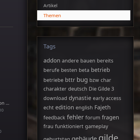
Artikel
Themen
Tags
addon
andere
bauen
bereits
betrieb
berufe
besten
beta
bug
bttr
betriebe
bzw
char
charakter
deutsch
Die Gilde 3
dynastie
download
early access
Graf Leopold von Goldfurt
edition
Fajeth
echt
english
10
fehler
fragen
feedback
forum
frau
funktioniert
gameplay
0
gilde
gebäude
geburtstag