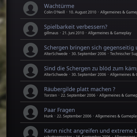
Wachtürme
Colin O'Neill
10. August 2010
Allgemeines & Game
Spielbarkeit verbessern?
gillmaus
21. Juni 2010
Allgemeines & Gameplay
Schergen bringen sich gegenseitig 
AlterSchwede
30. September 2006
Technischer Su
Sind die Schergen zu blöd zum käm
AlterSchwede
30. September 2006
Allgemeines &
Räubergilde platt machen ?
Torsten
22. September 2006
Allgemeines & Gamep
Paar Fragen
Hunk
22. September 2006
Allgemeines & Gamepla
Kann nicht angreifen und extreme 
schattenmeister
16. September 2006
Allgemeines