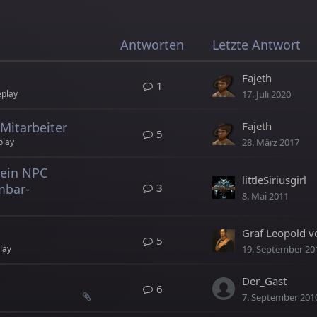
Antworten
Letzte Antwort
Fajeth
1
play
17. Juli 2020
Mitarbeiter
Fajeth
5
play
28. März 2017
 ein NPC
littleSiriusgirl
3
mbar-
8. Mai 2011
5
lay
19. September 20
Der_Gast
6
7. September 201