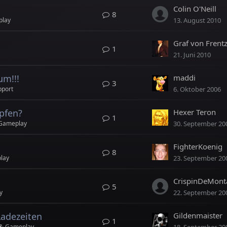
Colin O'Neill
8
play
13. August 2010
Graf von Frent
1
21. Juni 2010
um!!!
maddi
3
pport
6. Oktober 2006
pfen?
Hexer Teron
1
 Gameplay
30. September 20
FighterKoenig
8
lay
23. September 20
CrispinDeMont
5
y
22. September 20
Ladezeiten
Gildenmaister
1
 & Gameplay