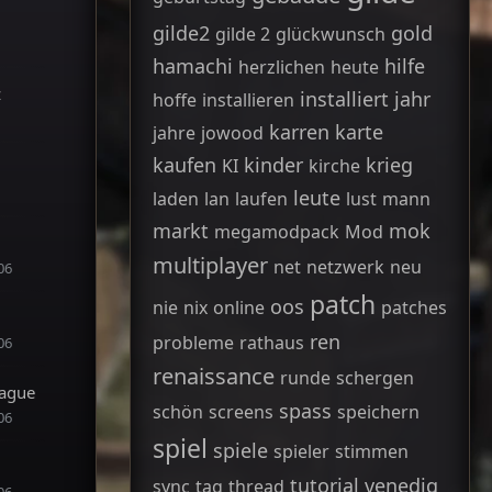
gilde2
gold
gilde 2
glückwunsch
hamachi
hilfe
herzlichen
heute
z
installiert
jahr
hoffe
installieren
karren
karte
jahre
jowood
kaufen
kinder
krieg
KI
kirche
leute
laden
lan
laufen
lust
mann
markt
mok
megamodpack
Mod
multiplayer
net
netzwerk
neu
06
patch
oos
nie
nix
online
patches
ren
probleme
rathaus
06
renaissance
runde
schergen
ague
spass
schön
screens
speichern
06
spiel
spiele
spieler
stimmen
tutorial
venedig
sync
tag
thread