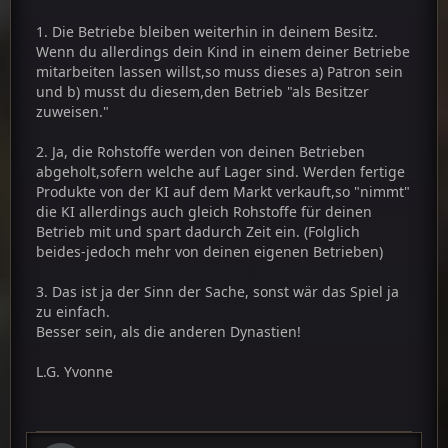
möchte, holen diese dann die
Rohstoffe von meinen erzeugenden Betrieben ab
1. Die Betriebe bleiben weiterhin in deinem Besitz.
Wenn du allerdings dein Kind in einem deiner Betriebe
3. Nun habe ich hier in Hucknall einige Betriebe
mitarbeiten lassen willst,so muss dieses a) Patron sein
die mir zu viel Konkurenz
und b) musst du diesem,den Betrieb "als Besitzer
machen.
zuweisen."
Kann ich die trotzdem loswerden? Wie fängt man
das am besten an?
2. Ja, die Rohstoffe werden von deinen Betrieben
abgeholt,sofern welche auf Lager sind. Werden fertige
Produkte von der KI auf dem Markt verkauft,so "nimmt"
die KI allerdings auch gleich Rohstoffe für deinen
Betrieb mit und spart dadurch Zeit ein. (Folglich
beides-jedoch mehr von deinen eigenen Betrieben)
3. Das ist ja der Sinn der Sache, sonst wär das Spiel ja
zu einfach.
Besser sein, als die anderen Dynastien!
L.G. Yvonne