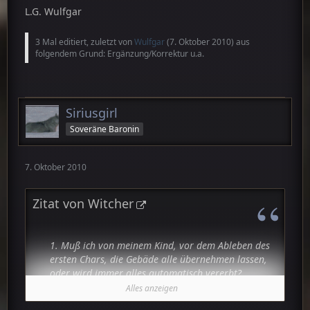
L.G. Wulfgar
3 Mal editiert, zuletzt von
Wulfgar
(
7. Oktober 2010
) aus
folgendem Grund: Ergänzung/Korrektur u.a.
Siriusgirl
Soveräne Baronin
7. Oktober 2010
Zitat von Witcher
1. Muß ich von meinem Kind, vor dem Ableben des
ersten Chars, die Gebäde alle übernehmen lassen,
oder wird immer alles automatisch vererbt?
Alles anzeigen
2. Wenn ich einige Betriebe auf Ki umstellen