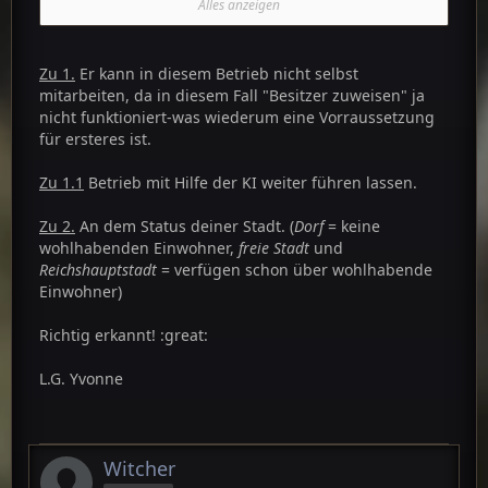
nicht Stufe 3 ist, kann dieser den Betrieb weiter
Alles anzeigen
führen?
1.1 Wie verhält es sich, wenn mein Nachwuchs
Zu 1.
Er kann in diesem Betrieb nicht selbst
erst gar nicht die richtige Klasse hat, um den
mitarbeiten, da in diesem Fall "Besitzer zuweisen" ja
Betrieb zu führen?
nicht funktioniert-was wiederum eine Vorraussetzung
für ersteres ist.
2. Woran erkenne ich den Reichtum eines Ortes
bzw. den Reichtum der Einwohner eines Ortes?
Zu 1.1
Betrieb mit Hilfe der KI weiter führen lassen.
Denn teurer Braten wird in einem armen Dorf
Zu 2.
An dem Status deiner Stadt. (
Dorf
= keine
keinen Käufer finden.
wohlhabenden Einwohner,
freie Stadt
und
Reichshauptstadt
= verfügen schon über wohlhabende
Einwohner)
Richtig erkannt! :great:
L.G. Yvonne
Witcher