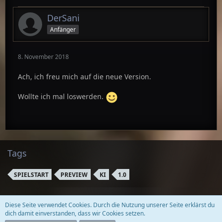
DerSani
Anfänger
8. November 2018
Ach, ich freu mich auf die neue Version.
Wollte ich mal loswerden.
Tags
SPIELSTART
PREVIEW
KI
1.0
Diese Seite verwendet Cookies. Durch die Nutzung unserer Seite erklärst du
Datenschutzerklärung
Kontakt
Impressum
dich damit einverstanden, dass wir Cookies setzen.